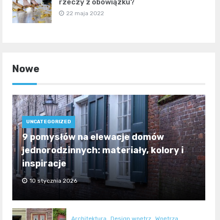
rzeczy z obowiązku?
22 maja 2022
Nowe
UNCATEGORIZED
9 pomysłów na elewacje domów
jednorodzinnych: materiały, kolory i
inspiracje
10 stycznia 2026
Architektura
Design wnętrz
Wnętrza