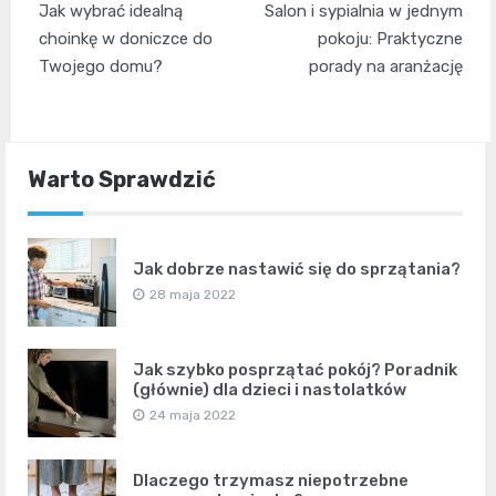
Jak wybrać idealną
Salon i sypialnia w jednym
wpisu
choinkę w doniczce do
pokoju: Praktyczne
Twojego domu?
porady na aranżację
Warto Sprawdzić
Jak dobrze nastawić się do sprzątania?
28 maja 2022
Jak szybko posprzątać pokój? Poradnik
(głównie) dla dzieci i nastolatków
24 maja 2022
Dlaczego trzymasz niepotrzebne