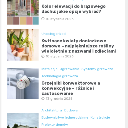
Kolor elewacji do brązowego
dachu: jakie opcje wybrać?
10 stycznia 2026
Uncategorized
Kwitnące kwiaty doniczkowe
domowe – najpiękniejsze rośliny
wieloletnie z nazwami i zdjęciami
10 stycznia 2026
Instalacje
Ogrzewanie
Systemy grzewcze
Technologia grzewcza
Grzejniki konwektorowe a
konwekcyjne – różnice i
zastosowanie
13 grudnia 2025
Architektura
Budowa
Budownictwo jednorodzinne
Konstrukcje
Projekty domów