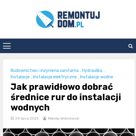
Skip
to
content
Remontuj
Dom
Budownictwo i inżynieria sanitarna
,
Hydraulika
,
Instalacje
,
Instalacje elektryczne
,
Instalacje wodne
Jak prawidłowo dobrać
średnice rur do instalacji
wodnych
24 lipca 2025
Mikołaj Wiśniewski