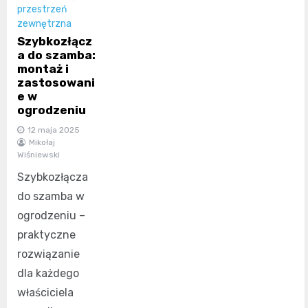
przestrzeń
zewnętrzna
Szybkozłącz
a do szamba:
montaż i
zastosowani
e w
ogrodzeniu
12 maja 2025
Mikołaj
Wiśniewski
Szybkozłącza
do szamba w
ogrodzeniu –
praktyczne
rozwiązanie
dla każdego
właściciela