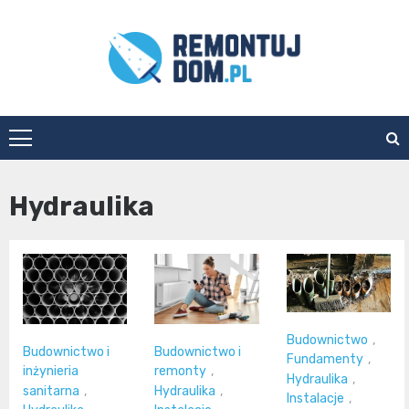
Skip
to
content
Remontuj
Dom
Hydraulika
Budownictwo
,
Budownictwo i
Budownictwo i
Fundamenty
,
inżynieria
remonty
,
Hydraulika
,
sanitarna
,
Hydraulika
,
Instalacje
,