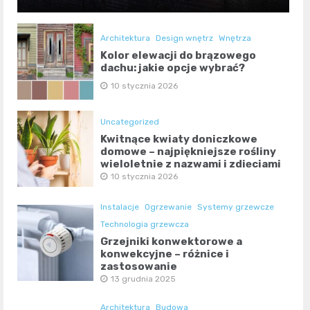
Architektura
Design wnętrz
Wnętrza
Kolor elewacji do brązowego
dachu: jakie opcje wybrać?
10 stycznia 2026
Uncategorized
Kwitnące kwiaty doniczkowe
domowe – najpiękniejsze rośliny
wieloletnie z nazwami i zdjęciami
10 stycznia 2026
Instalacje
Ogrzewanie
Systemy grzewcze
Technologia grzewcza
Grzejniki konwektorowe a
konwekcyjne – różnice i
zastosowanie
13 grudnia 2025
Architektura
Budowa