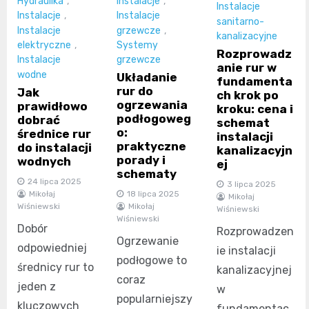
Hydraulika
,
Instalacje
,
Instalacje
Instalacje
,
Instalacje
sanitarno-
Instalacje
grzewcze
,
kanalizacyjne
elektryczne
,
Systemy
Rozprowadz
Instalacje
grzewcze
anie rur w
wodne
Układanie
fundamenta
rur do
Jak
ch krok po
ogrzewania
prawidłowo
kroku: cena i
podłogoweg
dobrać
schemat
o:
średnice rur
instalacji
praktyczne
do instalacji
kanalizacyjn
porady i
wodnych
ej
schematy
24 lipca 2025
3 lipca 2025
Mikołaj
18 lipca 2025
Mikołaj
Wiśniewski
Mikołaj
Wiśniewski
Wiśniewski
Dobór
Rozprowadzen
Ogrzewanie
odpowiedniej
ie instalacji
podłogowe to
średnicy rur to
kanalizacyjnej
coraz
jeden z
w
popularniejszy
kluczowych
fundamentac