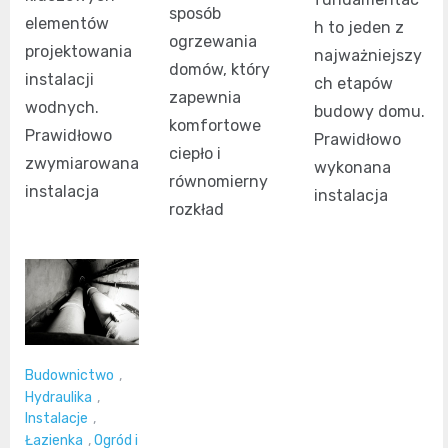
sposób
elementów
h to jeden z
ogrzewania
projektowania
najważniejszy
domów, który
instalacji
ch etapów
zapewnia
wodnych.
budowy domu.
komfortowe
Prawidłowo
Prawidłowo
ciepło i
zwymiarowana
wykonana
równomierny
instalacja
instalacja
rozkład
Budownictwo
,
Hydraulika
,
Instalacje
,
Łazienka
,
Ogród i