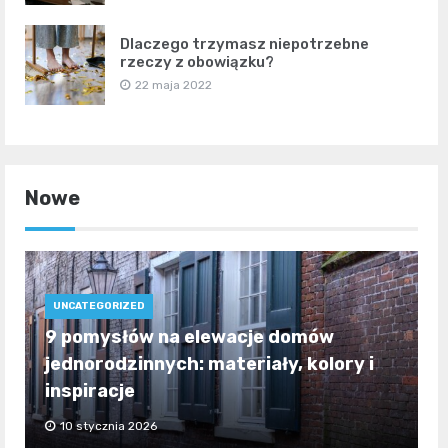
Dlaczego trzymasz niepotrzebne
rzeczy z obowiązku?
22 maja 2022
Nowe
UNCATEGORIZED
9 pomysłów na elewacje domów
jednorodzinnych: materiały, kolory i
inspiracje
10 stycznia 2026