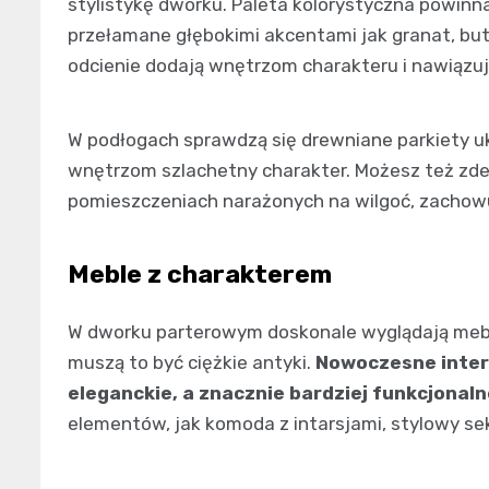
stylistykę dworku. Paleta kolorystyczna powinna
przełamane głębokimi akcentami jak granat, bu
odcienie dodają wnętrzom charakteru i nawiązują
W podłogach sprawdzą się drewniane parkiety uk
wnętrzom szlachetny charakter. Możesz też zde
pomieszczeniach narażonych na wilgoć, zachowu
Meble z charakterem
W dworku parterowym doskonale wyglądają mebl
muszą to być ciężkie antyki.
Nowoczesne inter
eleganckie, a znacznie bardziej funkcjonal
elementów, jak komoda z intarsjami, stylowy sek