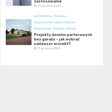
zastosowanie
13 grudnia 2025
Architektura
Budowa
Budownictwo jednorodzinne
Konstrukcje
Projekty domów
Projekty domów parterowych
bez garażu – jak wybrać
najlepszy projekt?
11 grudnia 2025