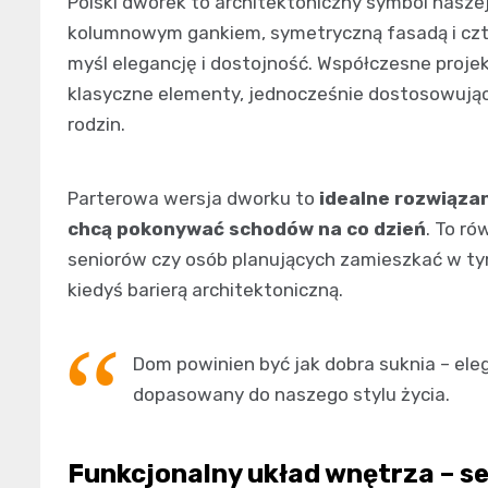
Polski dworek to architektoniczny symbol naszej 
kolumnowym gankiem, symetryczną fasadą i c
myśl elegancję i dostojność. Współczesne pro
klasyczne elementy, jednocześnie dostosowując
rodzin.
Parterowa wersja dworku to
idealne rozwiązan
chcą pokonywać schodów na co dzień
. To ró
seniorów czy osób planujących zamieszkać w ty
kiedyś barierą architektoniczną.
Dom powinien być jak dobra suknia – ele
dopasowany do naszego stylu życia.
Funkcjonalny układ wnętrza – 