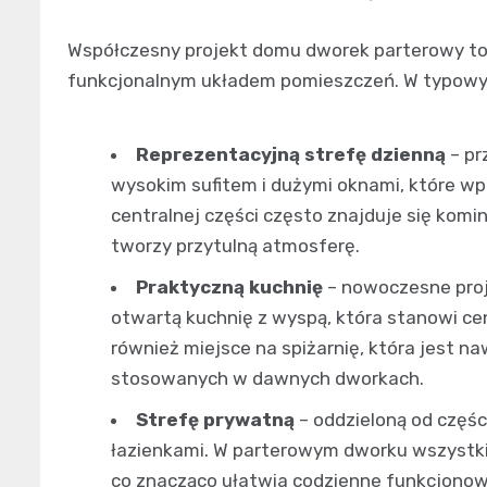
Współczesny projekt domu dworek parterowy to 
funkcjonalnym układem pomieszczeń. W typowym
Reprezentacyjną strefę dzienną
– pr
wysokim sufitem i dużymi oknami, które w
centralnej części często znajduje się komin
tworzy przytulną atmosferę.
Praktyczną kuchnię
– nowoczesne proj
otwartą kuchnię z wyspą, która stanowi ce
również miejsce na spiżarnię, która jest n
stosowanych w dawnych dworkach.
Strefę prywatną
– oddzieloną od częśc
łazienkami. W parterowym dworku wszystki
co znacząco ułatwia codzienne funkcjonow