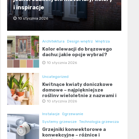
i inspiracje
10 stycznia 2026
Architektura
Design wnętrz
Wnętrza
Kolor elewacji do brązowego
dachu: jakie opcje wybrać?
10 stycznia 2026
Uncategorized
Kwitnące kwiaty doniczkowe
domowe – najpiękniejsze
rośliny wieloletnie z nazwami i
zdjęciami
10 stycznia 2026
Instalacje
Ogrzewanie
Systemy grzewcze
Technologia grzewcza
Grzejniki konwektorowe a
konwekcyjne – różnice i