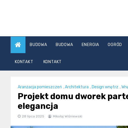
Skip
to
content
BUDOWA
BUDOWA
ENERGIA
OGRÓD
KONTAKT
KONTAKT
Aranżacja pomieszczeń
,
Architektura
,
Design wnętrz
,
Wn
Projekt domu dworek parte
elegancja
28 lipca 2025
Mikołaj Wiśniewski