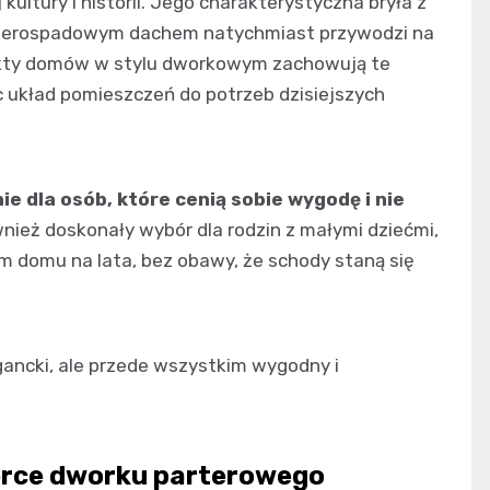
kultury i historii. Jego charakterystyczna bryła z
zterospadowym dachem natychmiast przywodzi na
jekty domów w stylu dworkowym zachowują te
 układ pomieszczeń do potrzeb dzisiejszych
ie dla osób, które cenią sobie wygodę i nie
wnież doskonały wybór dla rodzin z małymi dziećmi,
m domu na lata, bez obawy, że schody staną się
gancki, ale przede wszystkim wygodny i
serce dworku parterowego