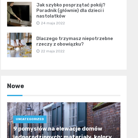
Jak szybko posprzątać pokój?
Poradnik (głównie) dla dzieci i
nastolatków
24 maja 2022
Dlaczego trzymasz niepotrzebne
rzeczy z obowiązku?
22 maja 2022
Nowe
UNCATEGORIZED
9 pomysłów na elewacje domów
jednorodzinnych: materiały, kolory