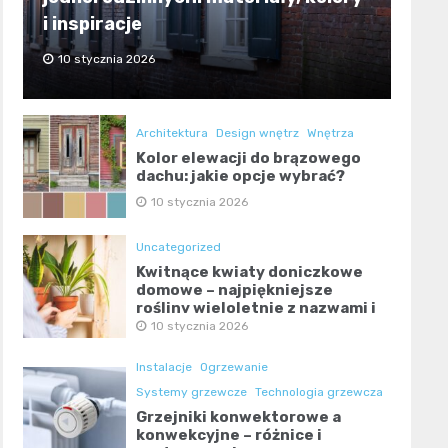
i inspiracje
10 stycznia 2026
Architektura
Design wnętrz
Wnętrza
Kolor elewacji do brązowego
dachu: jakie opcje wybrać?
10 stycznia 2026
Uncategorized
Kwitnące kwiaty doniczkowe
domowe – najpiękniejsze
rośliny wieloletnie z nazwami i
zdjęciami
10 stycznia 2026
Instalacje
Ogrzewanie
Systemy grzewcze
Technologia grzewcza
Grzejniki konwektorowe a
konwekcyjne – różnice i