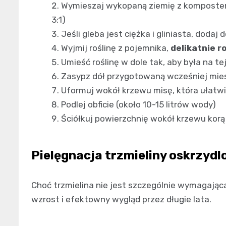
Wymieszaj wykopaną ziemię z kompostem 
3:1)
Jeśli gleba jest ciężka i gliniasta, dodaj 
Wyjmij roślinę z pojemnika,
delikatnie r
Umieść roślinę w dole tak, aby była na te
Zasypz dół przygotowaną wcześniej miesz
Uformuj wokół krzewu misę, która ułatw
Podlej obficie (około 10-15 litrów wody)
Ściółkuj powierzchnię wokół krzewu ko
Pielęgnacja trzmieliny oskrzydl
Choć trzmielina nie jest szczególnie wymagając
wzrost i efektowny wygląd przez długie lata.