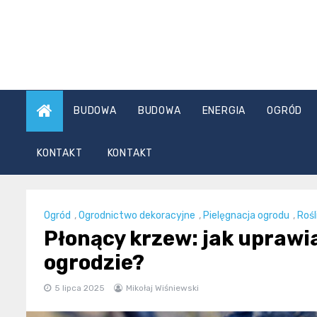
Skip
to
content
BUDOWA
BUDOWA
ENERGIA
OGRÓD
KONTAKT
KONTAKT
Ogród
,
Ogrodnictwo dekoracyjne
,
Pielęgnacja ogrodu
,
Rośl
Płonący krzew: jak uprawi
ogrodzie?
5 lipca 2025
Mikołaj Wiśniewski