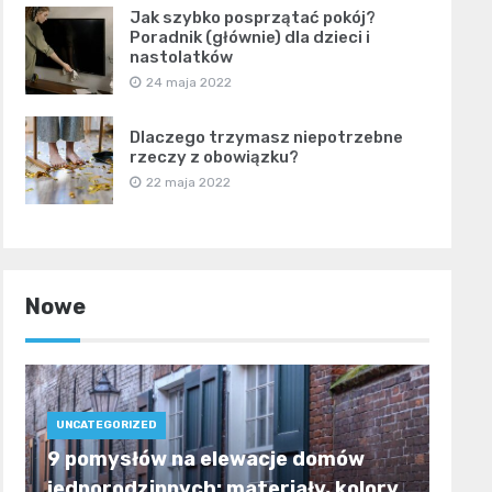
Jak szybko posprzątać pokój?
Poradnik (głównie) dla dzieci i
nastolatków
24 maja 2022
Dlaczego trzymasz niepotrzebne
rzeczy z obowiązku?
22 maja 2022
Nowe
UNCATEGORIZED
9 pomysłów na elewacje domów
jednorodzinnych: materiały, kolory