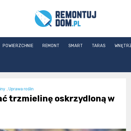
Remontuj
POWIERZCHNIE
REMONT
SMART
TARAS
WNĘTR
Dom
iny
,
Uprawa roślin
ać trzmielinę oskrzydloną w