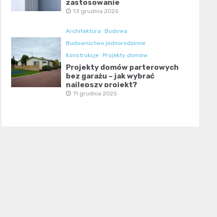
zastosowanie
13 grudnia 2025
Architektura
Budowa
Budownictwo jednorodzinne
Konstrukcje
Projekty domów
Projekty domów parterowych
bez garażu – jak wybrać
najlepszy projekt?
11 grudnia 2025