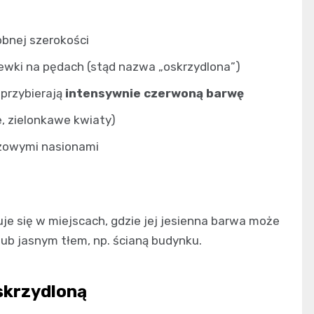
bnej szerokości
ewki na pędach (stąd nazwa „oskrzydlona”)
 przybierają
intensywnie czerwoną barwę
, zielonkawe kwiaty)
zowymi nasionami
uje się w miejscach, gdzie jej jesienna barwa może
lub jasnym tłem, np. ścianą budynku.
oskrzydloną