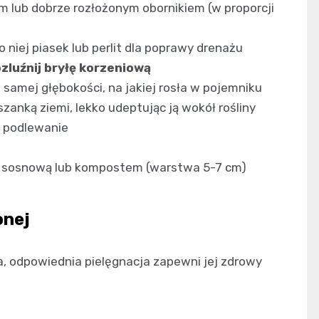
lub dobrze rozłożonym obornikiem (w proporcji
do niej piasek lub perlit dla poprawy drenażu
ozluźnij bryłę korzeniową
j samej głębokości, na jakiej rosła w pojemniku
anką ziemi, lekko udeptując ją wokół rośliny
i podlewanie
rą sosnową lub kompostem (warstwa 5-7 cm)
onej
a, odpowiednia pielęgnacja zapewni jej zdrowy