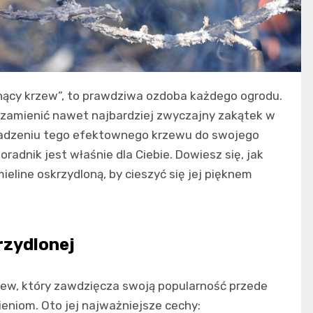
onący krzew”, to prawdziwa ozdoba każdego ogrodu.
 zamienić nawet najbardziej zwyczajny zakątek w
owadzeniu tego efektownego krzewu do swojego
poradnik jest właśnie dla Ciebie. Dowiesz się, jak
eline oskrzydloną, by cieszyć się jej pięknem
rzydlonej
zew, który zawdzięcza swoją popularność przede
niom. Oto jej najważniejsze cechy: