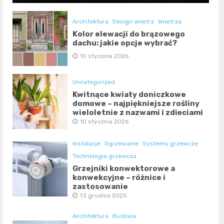
Architektura
Design wnętrz
Wnętrza
Kolor elewacji do brązowego
dachu: jakie opcje wybrać?
10 stycznia 2026
Uncategorized
Kwitnące kwiaty doniczkowe
domowe – najpiękniejsze rośliny
wieloletnie z nazwami i zdjęciami
10 stycznia 2026
Instalacje
Ogrzewanie
Systemy grzewcze
Technologia grzewcza
Grzejniki konwektorowe a
konwekcyjne – różnice i
zastosowanie
13 grudnia 2025
Architektura
Budowa