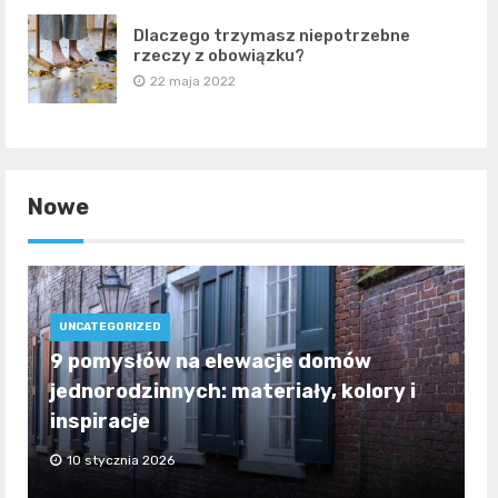
Dlaczego trzymasz niepotrzebne
rzeczy z obowiązku?
22 maja 2022
Nowe
UNCATEGORIZED
9 pomysłów na elewacje domów
jednorodzinnych: materiały, kolory i
inspiracje
10 stycznia 2026