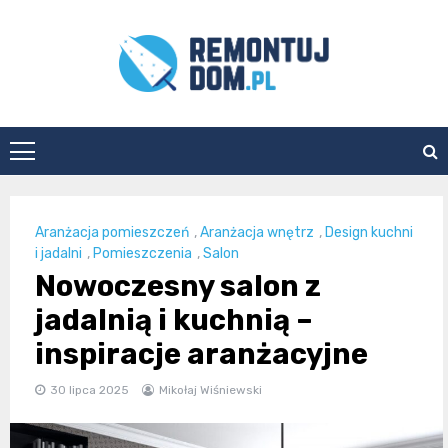
Skip
to
content
Remontuj
Dom
Aranżacja pomieszczeń
,
Aranżacja wnętrz
,
Design kuchni
i jadalni
,
Pomieszczenia
,
Salon
Nowoczesny salon z
jadalnią i kuchnią –
inspiracje aranżacyjne
30 lipca 2025
Mikołaj Wiśniewski