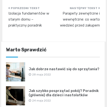
Nawigacja
Izolacja fundamentów w
Parapety zewnętrzne i
wpisu
starym domu –
wewnętrzne: co warto
praktyczny poradnik
wiedzieć przed zakupem
Warto Sprawdzić
Jak dobrze nastawić się do sprzątania?
28 maja 2022
Jak szybko posprzątać pokój? Poradnik
(głównie) dla dzieci i nastolatków
24 maja 2022