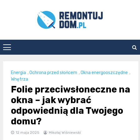
Skip
to
content
Remontuj
Dom
Energia
,
Ochrona przed słońcem
,
Okna energooszczędne
,
Wnętrza
Folie przeciwsłoneczne na
okna – jak wybrać
odpowiednią dla Twojego
domu?
12 maja 2025
Mikołaj Wiśniewski