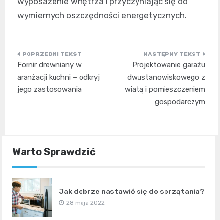
wyposażenie wnętrza i przyczyniając się do
wymiernych oszczędności energetycznych.
Nawigacja
Fornir drewniany w
Projektowanie garażu
wpisu
aranżacji kuchni – odkryj
dwustanowiskowego z
jego zastosowania
wiatą i pomieszczeniem
gospodarczym
Warto Sprawdzić
Jak dobrze nastawić się do sprzątania?
28 maja 2022