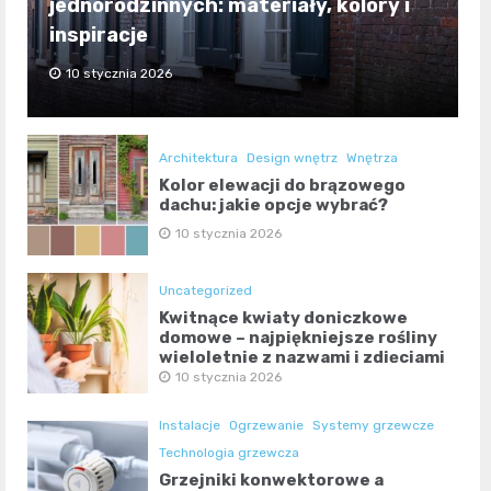
jednorodzinnych: materiały, kolory i
inspiracje
10 stycznia 2026
Architektura
Design wnętrz
Wnętrza
Kolor elewacji do brązowego
dachu: jakie opcje wybrać?
10 stycznia 2026
Uncategorized
Kwitnące kwiaty doniczkowe
domowe – najpiękniejsze rośliny
wieloletnie z nazwami i zdjęciami
10 stycznia 2026
Instalacje
Ogrzewanie
Systemy grzewcze
Technologia grzewcza
Grzejniki konwektorowe a