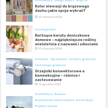
Architektura
Design wnętrz
Wnętrza
Kolor elewacji do brązowego
dachu: jakie opcje wybrać?
10 stycznia 2026
Uncategorized
Kwitnące kwiaty doniczkowe
domowe – najpiękniejsze rośliny
wieloletnie z nazwami i zdjęciami
10 stycznia 2026
Instalacje
Ogrzewanie
Systemy grzewcze
Technologia grzewcza
Grzejniki konwektorowe a
konwekcyjne – różnice i
zastosowanie
13 grudnia 2025
Architektura
Budowa
Budownictwo jednorodzinne
Konstrukcje
Projekty domów