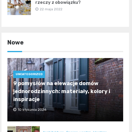
rzeczy z obowiązku?
22 maja 2022
Nowe
UNCATEGORIZED
9 pomysłów na elewacje domów
jednorodzinnych: materiały, kolory i
inspiracje
10 stycznia 2026