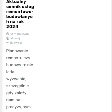
Aktualny
cennik usług
remontowo-
budowlanyc
h na rok
2024
12 maja 2025
Mikołaj
Wiśniewski
Planowanie
remontu czy
budowy to nie
lada
wyzwanie,
szczególnie
gdy zależy
nam na
precyzyjnym