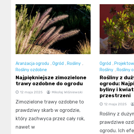
Aranżacja ogrodu
,
Ogród
,
Rośliny
,
Ogród
,
Projektow
Rośliny ozdobne
Rośliny
,
Rośliny 
Najpiękniejsze zimozielone
Rośliny z duż
trawy ozdobne do ogrodu
ogrodu: Najp
byliny i kwia
12 maja 2025
Mikołaj Wiśniewski
przestrzeni
Zimozielone trawy ozdobne to
12 maja 2025
prawdziwy skarb w ogrodzie,
Rośliny z dużym
który zachwyca przez cały rok,
prawdziwe ozd
nawet w
ogrodu. Ich ef