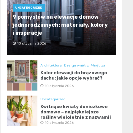
UNCATEGORIZED
9 pomysłów na elewacje domów
jednorodzinnych: materiały, kolory
i inspiracje
10 stycznia 2026
Architektura
Design wnętrz
Wnętrza
Kolor elewacji do brązowego
dachu: jakie opcje wybrać?
10 stycznia 2026
Uncategorized
Kwitnące kwiaty doniczkowe
domowe – najpiękniejsze
rośliny wieloletnie z nazwami i
zdjęciami
10 stycznia 2026