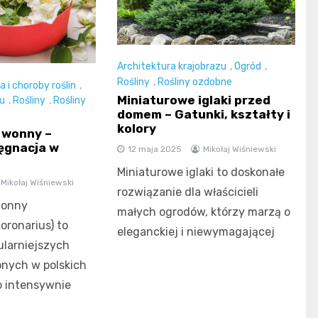
Architektura krajobrazu
,
Ogród
,
Rośliny
,
Rośliny ozdobne
a i choroby roślin
,
Miniaturowe iglaki przed
u
,
Rośliny
,
Rośliny
domem – Gatunki, kształty i
kolory
 wonny –
lęgnacja w
12 maja 2025
Mikołaj Wiśniewski
Miniaturowe iglaki to doskonałe
Mikołaj Wiśniewski
rozwiązanie dla właścicieli
wonny
małych ogrodów, którzy marzą o
oronarius) to
eleganckiej i niewymagającej
ularniejszych
nych w polskich
o intensywnie