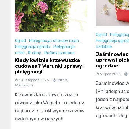
Ogród
,
Pielęgnacj
Ogród
,
Pielęgnacja i choroby roślin
,
Pielęgnacja ogrod
Pielęgnacja ogrodu
,
Pielęgnacja
ozdobne
roślin
,
Rośliny
,
Rośliny ozdobne
Jaśminowiec
uprawa i pie
Kiedy kwitnie krzewuszka
ogrodzie
cudowna? Warunki uprawy i
pielęgnacji
9 lipca 2025
10 listopada 2025
Mikołaj
Jaśminowiec 
Wiśniewski
(Philadelphus c
Krzewuszka cudowna, znana
jeden z najpop
również jako Weigela, to jeden z
krzewów ozdob
najbardziej urokliwych krzewów
ogrodach. Jeg
ozdobnych w naszych