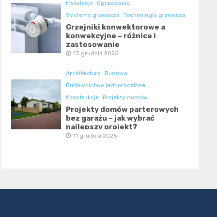
Instalacje
Ogrzewanie
Systemy grzewcze
Technologia grzewcza
Grzejniki konwektorowe a
konwekcyjne – różnice i
zastosowanie
13 grudnia 2025
Architektura
Budowa
Budownictwo jednorodzinne
Konstrukcje
Projekty domów
Projekty domów parterowych
bez garażu – jak wybrać
najlepszy projekt?
11 grudnia 2025