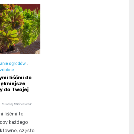
anie ogrodów
,
ozdobne
ymi liśćmi do
iękniejsze
ty do Twojej
Mikołaj Wiśniewski
i liśćmi to
oby każdego
ektowne, często