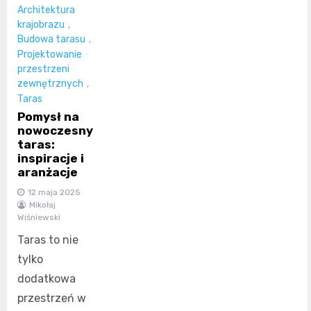
Architektura
krajobrazu
,
Budowa tarasu
,
Projektowanie
przestrzeni
zewnętrznych
,
Taras
Pomysł na
nowoczesny
taras:
inspiracje i
aranżacje
12 maja 2025
Mikołaj
Wiśniewski
Taras to nie
tylko
dodatkowa
przestrzeń w