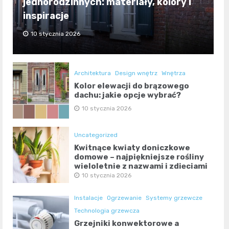
jednorodzinnych: materiały, kolory i
inspiracje
10 stycznia 2026
Architektura
Design wnętrz
Wnętrza
Kolor elewacji do brązowego
dachu: jakie opcje wybrać?
10 stycznia 2026
Uncategorized
Kwitnące kwiaty doniczkowe
domowe – najpiękniejsze rośliny
wieloletnie z nazwami i zdjęciami
10 stycznia 2026
Instalacje
Ogrzewanie
Systemy grzewcze
Technologia grzewcza
Grzejniki konwektorowe a