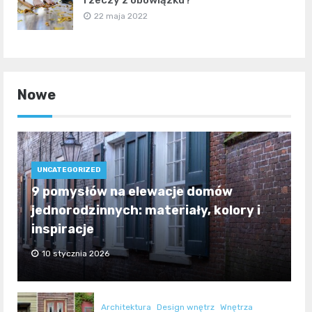
22 maja 2022
Nowe
UNCATEGORIZED
9 pomysłów na elewacje domów
jednorodzinnych: materiały, kolory i
inspiracje
10 stycznia 2026
Architektura
Design wnętrz
Wnętrza