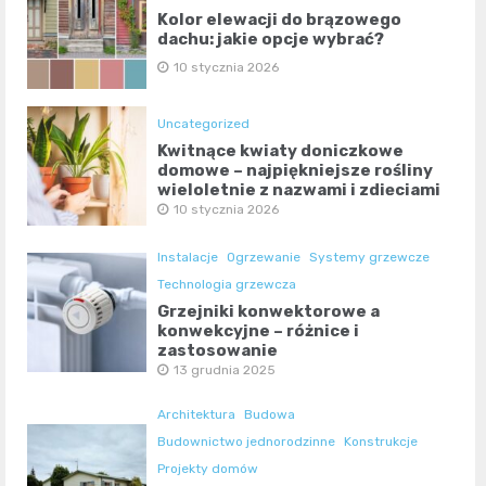
Kolor elewacji do brązowego
dachu: jakie opcje wybrać?
10 stycznia 2026
Uncategorized
Kwitnące kwiaty doniczkowe
domowe – najpiękniejsze rośliny
wieloletnie z nazwami i zdjęciami
10 stycznia 2026
Instalacje
Ogrzewanie
Systemy grzewcze
Technologia grzewcza
Grzejniki konwektorowe a
konwekcyjne – różnice i
zastosowanie
13 grudnia 2025
Architektura
Budowa
Budownictwo jednorodzinne
Konstrukcje
Projekty domów