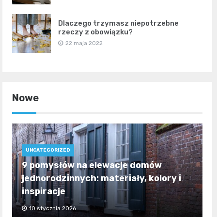
Dlaczego trzymasz niepotrzebne
rzeczy z obowiązku?
22 maja 2022
Nowe
UNCATEGORIZED
9 pomysłów na elewacje domów
jednorodzinnych: materiały, kolory i
inspiracje
10 stycznia 2026