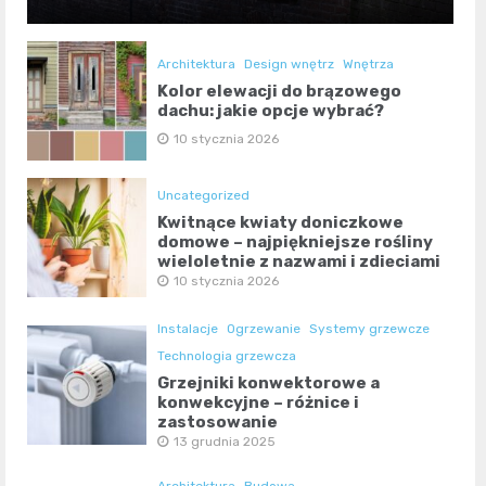
Architektura
Design wnętrz
Wnętrza
Kolor elewacji do brązowego
dachu: jakie opcje wybrać?
10 stycznia 2026
Uncategorized
Kwitnące kwiaty doniczkowe
domowe – najpiękniejsze rośliny
wieloletnie z nazwami i zdjęciami
10 stycznia 2026
Instalacje
Ogrzewanie
Systemy grzewcze
Technologia grzewcza
Grzejniki konwektorowe a
konwekcyjne – różnice i
zastosowanie
13 grudnia 2025